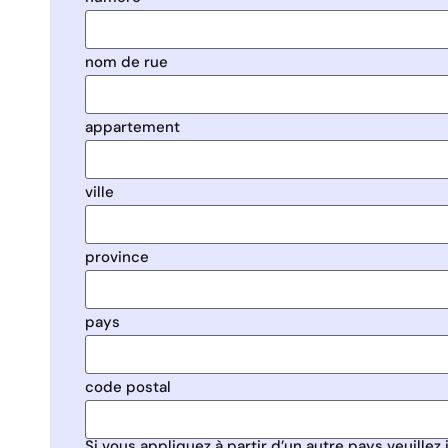
nom de rue
appartement
ville
province
pays
code postal
Si vous appliquez à partir d’un autre pays veuillez 